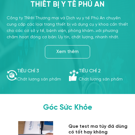
THIẾT BỊ Y TẾ PHÚ AN
Công ty TNHH Thương mại và Dịch vụ y tế Phú An chuyên
cung cấp các loại trang thiết bị và dụng cụ y khoa cần thiết
cho các cơ sở y tế, bệnh viện, phòng khám…với phương
châm hoạt động cơ bản: Uy tín, chất lượng, nhanh nhất.
Xem thêm
TIÊU CHÍ 3
TIÊU CHÍ 2
m
Chất lượng sản phẩm
Chất lượng sản phẩm
Góc Sức Khỏe
Que test ma túy đá dùng
có tốt hay không