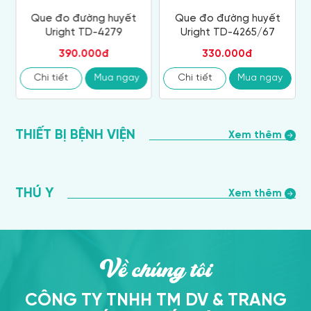
Que đo đường huyết
Que đo đường huyết
Uright TD-4279
Uright TD-4265/67
390.000đ
330.000đ
Chi tiết
Mua ngay
Chi tiết
Mua ngay
THIẾT BỊ BỆNH VIỆN
Xem thêm
THÚ Y
Xem thêm
Về chúng tôi
CÔNG TY TNHH TM DV & TRANG