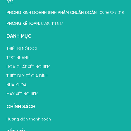
072
PHÒNG KINH DOANH SINH PHẨM CHUẨN ĐOÁN:
0906 957 318
PHÒNG KẾ TOÁN:
0989 111 817
DANH MỤC
THIẾT BỊ NỘI SOI
TEST NHANH
HÓA CHẤT XÉT NGHIỆM
THIẾT BỊ Y TẾ GIA ĐÌNH
NHA KHOA
MÁY XÉT NGHIỆM
CHÍNH SÁCH
Hướng dẫn thanh toán