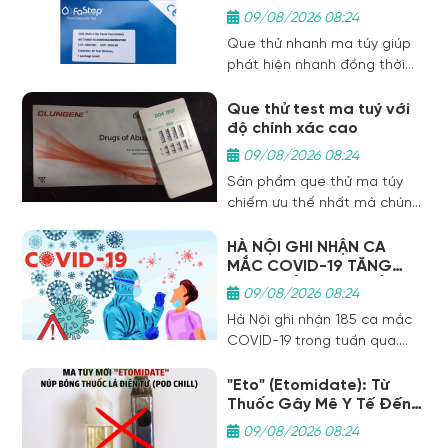
09/08/2026 08:24
Que thử nhanh ma túy giúp
phát hiện nhanh đồng thời
các loại ma túy trong nước
tiểu, gồm: nhóm Opiate
Que thử test ma tuý với
độ chính xác cao
(thuốc phiện, heroin, morphin,
codein), Metamphetamine
09/08/2026 08:24
và cần sa (THC) với các giới
Sản phẩm que thử ma túy
hạn lần lượt là 300ng/ml,
chiếm ưu thế nhất mà chúng
1000ng/ml, 50ng/ml
tôi cung cấp gồm có các sản
phẩm kiểm tra nước tiểu,
​HÀ NỘI GHI NHẬN CA
MẮC COVID-19 TĂNG
bao gồm cốc lấy nước tiểu,
CAO: GIẢI PHÁP CHỦ
cốc phát hiện sử dụng ma
09/08/2026 08:24
ĐỘNG BẢO VỆ SỨC KHỎE
túy nhanh, tại chỗ, que
Hà Nội ghi nhận 185 ca mắc
GIA ĐÌNH
nhúng, que thử pha trộn và
COVID-19 trong tuần qua.
rất nhiều loại vật tư
Tìm hiểu ngay giải pháp tầm
soát nhanh với Khay thử xét
"Eto" (Etomidate): Từ
Thuốc Gây Mê Y Tế Đến
nghiệm định tính OnSite
Cạm Bẫy Ma Túy Thế Hệ
COVID-19 Ag Rapid Test
09/08/2026 08:24
Mới